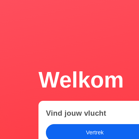
Welkom
Vind jouw vlucht
Vertrek