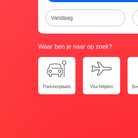
Waar ben je naar op zoek?
Parkeerplaats
Vluchttijden
Boe