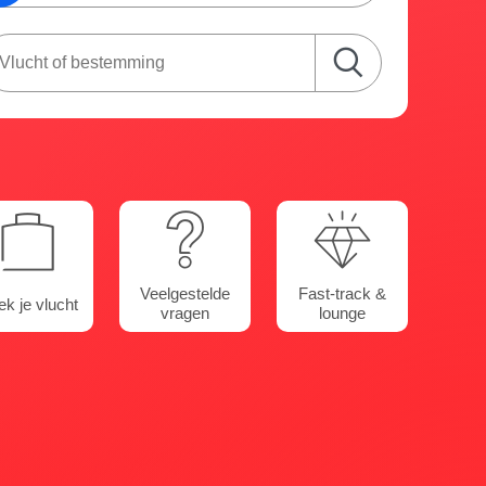
Veelgestelde
Fast-track &
k je vlucht
vragen
lounge