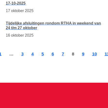
17-10-2025
17 oktober 2025
Tijdelijke afsluitingen rondom RTHA in weekend van
24 t/m 27 oktober
16 oktober 2025
1
…
3
4
5
6
7
8
9
10
1
e
a