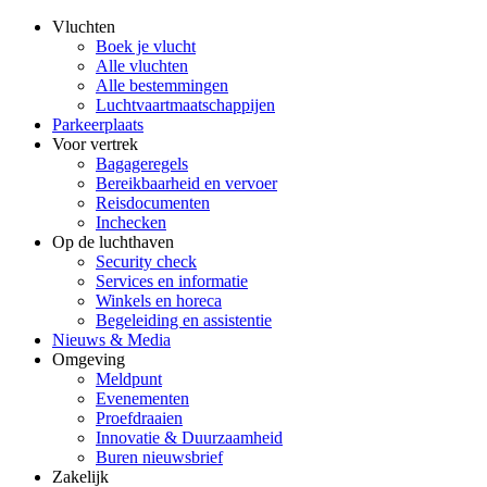
Vluchten
Boek je vlucht
Alle vluchten
Alle bestemmingen
Luchtvaartmaatschappijen
Parkeerplaats
Voor vertrek
Bagageregels
Bereikbaarheid en vervoer
Reisdocumenten
Inchecken
Op de luchthaven
Security check
Services en informatie
Winkels en horeca
Begeleiding en assistentie
Nieuws & Media
Omgeving
Meldpunt
Evenementen
Proefdraaien
Innovatie & Duurzaamheid
Buren nieuwsbrief
Zakelijk