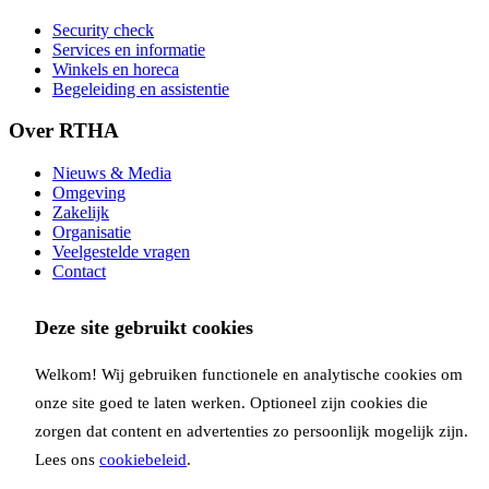
Security check
Services en informatie
Winkels en horeca
Begeleiding en assistentie
Over RTHA
Nieuws & Media
Omgeving
Zakelijk
Organisatie
Veelgestelde vragen
Contact
Op de hoogte blijven via onze nieuwsbrief?
Deze site gebruikt cookies
Inschrijven
Welkom! Wij gebruiken functionele en analytische cookies om
Copyright Rotterdam Airport B.V. 2026
Privacy
Disclaimer
Cookies
Voorwaarden
onze site goed te laten werken. Optioneel zijn cookies die
Volg ons via:
zorgen dat content en advertenties zo persoonlijk mogelijk zijn.
Lees ons
cookiebeleid
.