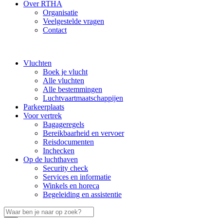
Over RTHA
Organisatie
Veelgestelde vragen
Contact
Vluchten
Boek je vlucht
Alle vluchten
Alle bestemmingen
Luchtvaartmaatschappijen
Parkeerplaats
Voor vertrek
Bagageregels
Bereikbaarheid en vervoer
Reisdocumenten
Inchecken
Op de luchthaven
Security check
Services en informatie
Winkels en horeca
Begeleiding en assistentie