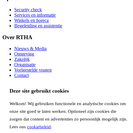
Security check
Services en informatie
Winkels en horeca
Begeleiding en assistentie
Over RTHA
Nieuws & Media
Omgeving
Zakelijk
Organisatie
Veelgestelde vragen
Contact
Op de hoogte blijven via onze nieuwsbrief?
Deze site gebruikt cookies
Inschrijven
Copyright Rotterdam Airport B.V. 2026
Welkom! Wij gebruiken functionele en analytische cookies om
Privacy
Disclaimer
Cookies
Voorwaarden
onze site goed te laten werken. Optioneel zijn cookies die
Volg ons via:
zorgen dat content en advertenties zo persoonlijk mogelijk zijn.
Lees ons
cookiebeleid
.