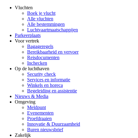
Vluchten
Boek je vlucht
Alle vluchten
Alle bestemmingen
Luchtvaartmaatschappijen
Parkeerplaats
Voor vertrek
Bagageregels
Bereikbaarheid en vervoer
Reisdocumenten
Inchecken
Op de luchthaven
Security check
Services en informatie
Winkels en horeca
Begeleiding en assistentie
Nieuws & Media
Omgeving
Meldpunt
Evenementen
Proefdraaien
Innovatie & Duurzaamheid
Buren nieuwsbrief
Zakelijk