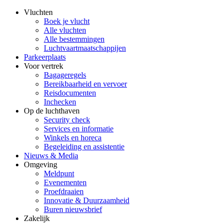
Vluchten
Boek je vlucht
Alle vluchten
Alle bestemmingen
Luchtvaartmaatschappijen
Parkeerplaats
Voor vertrek
Bagageregels
Bereikbaarheid en vervoer
Reisdocumenten
Inchecken
Op de luchthaven
Security check
Services en informatie
Winkels en horeca
Begeleiding en assistentie
Nieuws & Media
Omgeving
Meldpunt
Evenementen
Proefdraaien
Innovatie & Duurzaamheid
Buren nieuwsbrief
Zakelijk