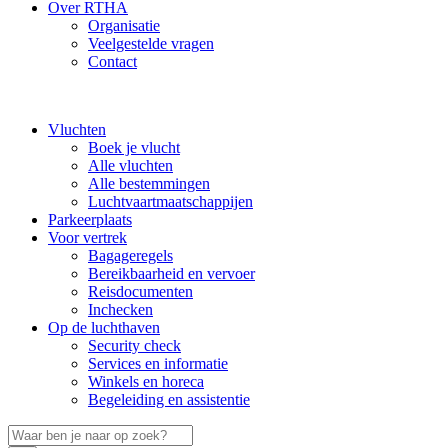
Over RTHA
Organisatie
Veelgestelde vragen
Contact
Vluchten
Boek je vlucht
Alle vluchten
Alle bestemmingen
Luchtvaartmaatschappijen
Parkeerplaats
Voor vertrek
Bagageregels
Bereikbaarheid en vervoer
Reisdocumenten
Inchecken
Op de luchthaven
Security check
Services en informatie
Winkels en horeca
Begeleiding en assistentie