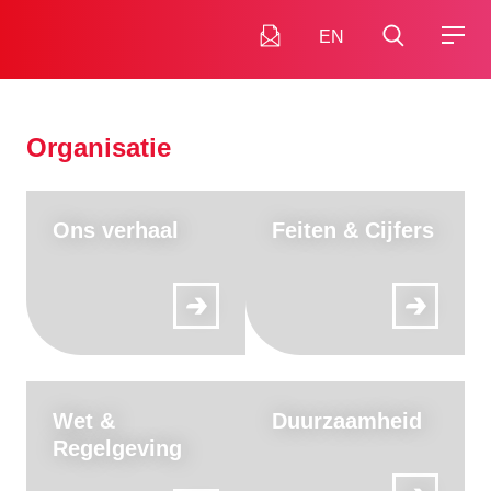
EN
Organisatie
Ons verhaal
Feiten & Cijfers
Wet &
Duurzaamheid
Regelgeving