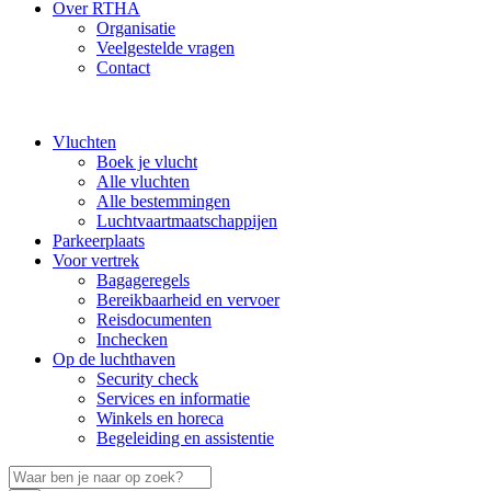
Over RTHA
Organisatie
Veelgestelde vragen
Contact
Vluchten
Boek je vlucht
Alle vluchten
Alle bestemmingen
Luchtvaartmaatschappijen
Parkeerplaats
Voor vertrek
Bagageregels
Bereikbaarheid en vervoer
Reisdocumenten
Inchecken
Op de luchthaven
Security check
Services en informatie
Winkels en horeca
Begeleiding en assistentie