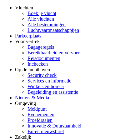
Vluchten
Boek je vlucht
Alle vluchten
Alle bestemmingen
Luchtvaartmaatschappijen
Parkeerplaats
Voor vertrek
Bagageregels
Bereikbaarheid en vervoer
Reisdocumenten
Inchecken
Op de luchthaven
Security check
Services en informatie
Winkels en horeca
Begeleiding en assistentie
Nieuws & Media
Omgeving
Meldpunt
Evenementen
Proefdraaien
Innovatie & Duurzaamheid
Buren nieuwsbrief
Zakelijk