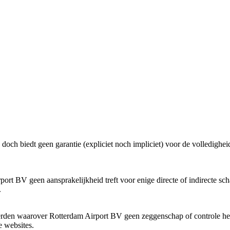
ch biedt geen garantie (expliciet noch impliciet) voor de volledigheid 
rt BV geen aansprakelijkheid treft voor enige directe of indirecte scha
.
erden waarover Rotterdam Airport BV geen zeggenschap of controle heef
e websites.