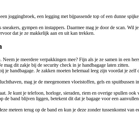
n joggingbroek, een legging met bijpassende top of een dunne spijkerb
ls sneakers, gympen en instappers. Daarmee mag je door de scan. Wil j
voor dat je ze makkelijk aan en uit kan trekken.
n
em je meerdere verpakkingen mee? Fijn als je ze samen in een hersluitb
 mag dit zakje bij de security check in je handbagage laten zitten.
 bij je handbagage. Je zakken moeten helemaal leeg zijn voordat je zelf 
uchthaven, mag je de meegenomen vloeistoffen, gels en spuitbussen in je
. Je kunt je telefoon, horloge, sieraden, riem en overige spullen ook 
op de band blijven liggen, betekent dit dat je bagage voor een aanvulle
e deze meteen terug op de band en kun je deze zonder tussenkomst va