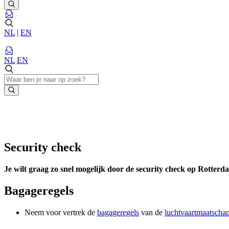
NL
|
EN
NL
EN
Security check
Je wilt graag zo snel mogelijk door de security check op Rotterd
Bagageregels
Neem voor vertrek de
bagageregels
van de
luchtvaartmaatschap