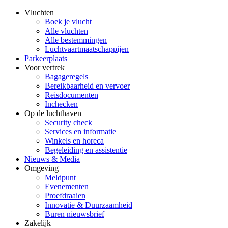
Vluchten
Boek je vlucht
Alle vluchten
Alle bestemmingen
Luchtvaartmaatschappijen
Parkeerplaats
Voor vertrek
Bagageregels
Bereikbaarheid en vervoer
Reisdocumenten
Inchecken
Op de luchthaven
Security check
Services en informatie
Winkels en horeca
Begeleiding en assistentie
Nieuws & Media
Omgeving
Meldpunt
Evenementen
Proefdraaien
Innovatie & Duurzaamheid
Buren nieuwsbrief
Zakelijk