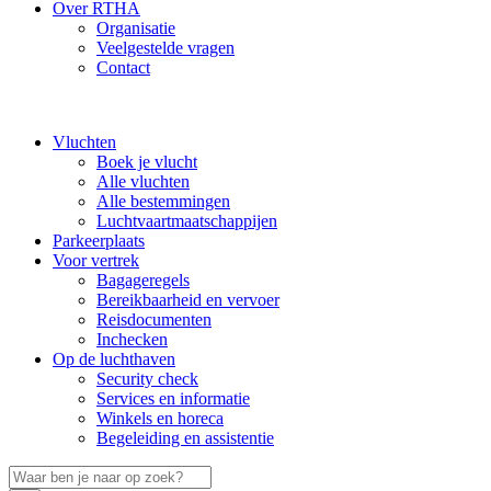
Over RTHA
Organisatie
Veelgestelde vragen
Contact
Vluchten
Boek je vlucht
Alle vluchten
Alle bestemmingen
Luchtvaartmaatschappijen
Parkeerplaats
Voor vertrek
Bagageregels
Bereikbaarheid en vervoer
Reisdocumenten
Inchecken
Op de luchthaven
Security check
Services en informatie
Winkels en horeca
Begeleiding en assistentie