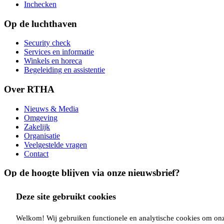
Inchecken
Op de luchthaven
Security check
Services en informatie
Winkels en horeca
Begeleiding en assistentie
Over RTHA
Nieuws & Media
Omgeving
Zakelijk
Organisatie
Veelgestelde vragen
Contact
Op de hoogte blijven via onze nieuwsbrief?
Inschrijven
Deze site gebruikt cookies
Copyright Rotterdam Airport B.V. 2026
Privacy
Disclaimer
Cookies
Voorwaarden
Welkom! Wij gebruiken functionele en analytische cookies om onze 
Volg ons via: