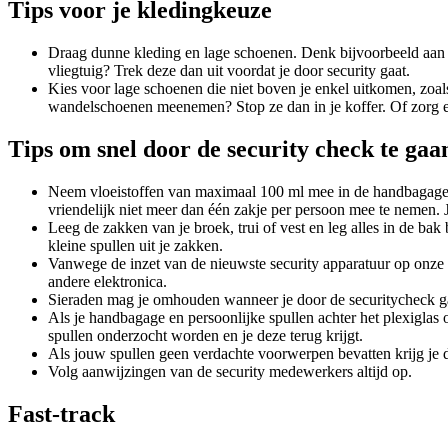
Tips voor je kledingkeuze
Draag dunne kleding en lage schoenen. Denk bijvoorbeeld aan ee
vliegtuig? Trek deze dan uit voordat je door security gaat.
Kies voor lage schoenen die niet boven je enkel uitkomen, zoa
wandelschoenen meenemen? Stop ze dan in je koffer. Of zorg er
Tips om snel door de security check te gaa
Neem vloeistoffen van maximaal 100 ml mee in de handbagage. Ne
vriendelijk niet meer dan één zakje per persoon mee te nemen. Je
Leeg de zakken van je broek, trui of vest en leg alles in de bak
kleine spullen uit je zakken.
Vanwege de inzet van de nieuwste security apparatuur op onze l
andere elektronica.
Sieraden mag je omhouden wanneer je door de securitycheck gaat
Als je handbagage en persoonlijke spullen achter het plexiglas 
spullen onderzocht worden en je deze terug krijgt.
Als jouw spullen geen verdachte voorwerpen bevatten krijg j
Volg aanwijzingen van de security medewerkers altijd op.
Fast-track