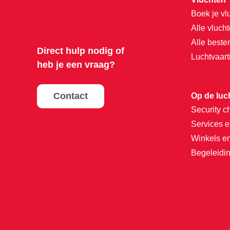
Boek je vl
Alle vluch
Alle best
Direct hulp nodig of
Luchtvaar
heb je een vraag?
Contact
Op de luc
Security c
Services e
Winkels e
Begeleidin