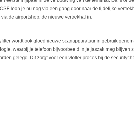
 eerste mijlpaal in de verbouwing van de terminal. Dit is onder
e CSF loop je nu nog via een gang door naar de tijdelijke vertr
via de airportshop, de nieuwe vertrekhal in.
filter wordt ook gloednieuwe scanapparatuur in gebruik genome
gie, waarbij je telefoon bijvoorbeeld in je jaszak mag blijven zi
rden gelegd. Dit zorgt voor een vlotter proces bij de securitych