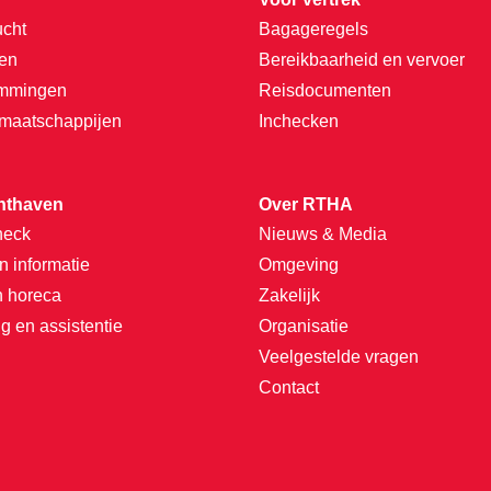
ucht
Bagageregels
ten
Bereikbaarheid en vervoer
emmingen
Reisdocumenten
tmaatschappijen
Inchecken
hthaven
Over RTHA
heck
Nieuws & Media
n informatie
Omgeving
n horeca
Zakelijk
g en assistentie
Organisatie
Veelgestelde vragen
Contact