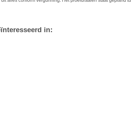
it alles conform vergunning. Het proefdraaien staat gepland tu
ïnteresseerd in: