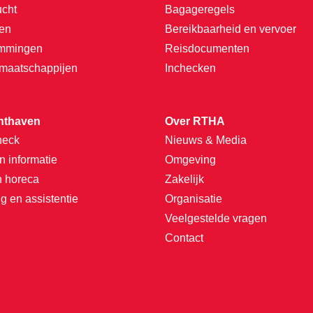
ucht
Bagageregels
ten
Bereikbaarheid en vervoer
emmingen
Reisdocumenten
tmaatschappijen
Inchecken
hthaven
Over RTHA
heck
Nieuws & Media
n informatie
Omgeving
n horeca
Zakelijk
g en assistentie
Organisatie
Veelgestelde vragen
Contact