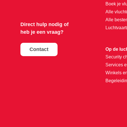
Boek je vl
Alle vluch
Alle best
Direct hulp nodig of
Luchtvaar
heb je een vraag?
Contact
Op de luc
Security c
Services e
Winkels e
Begeleidin