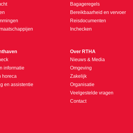
ucht
Bagageregels
ten
Bereikbaarheid en vervoer
emmingen
Reisdocumenten
tmaatschappijen
Inchecken
hthaven
Over RTHA
heck
Nieuws & Media
n informatie
Omgeving
n horeca
Zakelijk
g en assistentie
Organisatie
Veelgestelde vragen
Contact