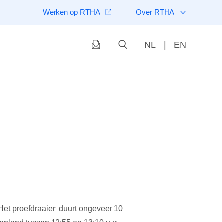
Werken op RTHA
Over RTHA
NL
|
EN
et proefdraaien duurt ongeveer 10