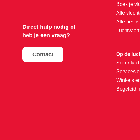
Boek je vl
Alle vluch
Alle best
Direct hulp nodig of
Luchtvaar
heb je een vraag?
Contact
Op de luc
Security c
Services e
Winkels e
Begeleidin