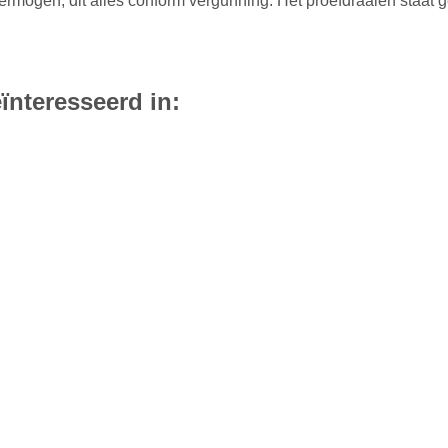
rmogen, dit alles conform vergunning. Het proefdraaien staat g
ïnteresseerd in: