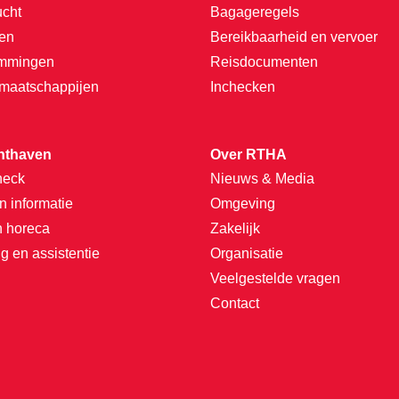
ucht
Bagageregels
ten
Bereikbaarheid en vervoer
emmingen
Reisdocumenten
tmaatschappijen
Inchecken
hthaven
Over RTHA
heck
Nieuws & Media
n informatie
Omgeving
n horeca
Zakelijk
g en assistentie
Organisatie
Veelgestelde vragen
Contact