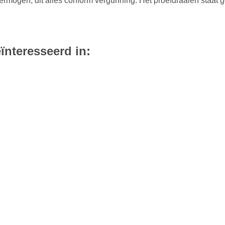
rmogen, dit alles conform vergunning. Het proefdraaien staat g
ïnteresseerd in: