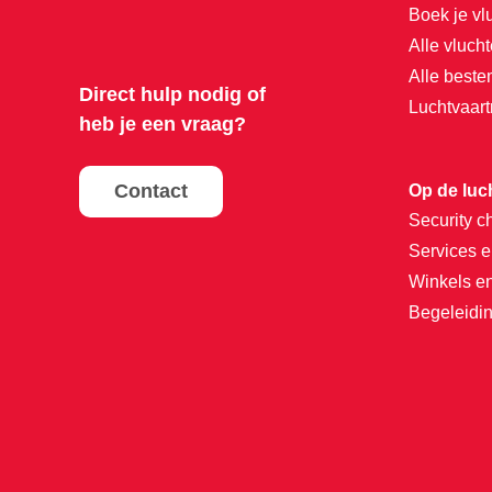
Boek je vl
Alle vluch
Alle best
Direct hulp nodig of
Luchtvaar
heb je een vraag?
Contact
Op de luc
Security c
Services e
Winkels e
Begeleidin