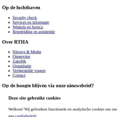
Op de luchthaven
Security check
Services en informatie
Winkels en horeca
Begeleiding en assistentie
Over RTHA
Nieuws & Media
Omgeving
Zakelijk
Organisatie
Veelgestelde vragen
Contact
Op de hoogte blijven via onze nieuwsbrief?
Inschrijven
Deze site gebruikt cookies
Copyright Rotterdam Airport B.V. 2026
Privacy
Disclaimer
Cookies
Voorwaarden
Welkom! Wij gebruiken functionele en analytische cookies om onze 
Volg ons via:
ons
cookiebeleid
.