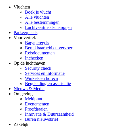
Vluchten
Boek je vlucht
Alle vluchten
Alle bestemmingen
Luchtvaartmaatschappijen
Parkeerplaats
Voor vertrek
Bagageregels
Bereikbaarheid en vervoer
Reisdocumenten
Inchecken
Op de luchthaven
Security check
Services en informatie
Winkels en horeca
Begeleiding en assistentie
Nieuws & Media
Omgeving
Meldpunt
Evenementen
Proefdraaien
Innovatie & Duurzaamheid
Buren nieuwsbrief
Zakelijk