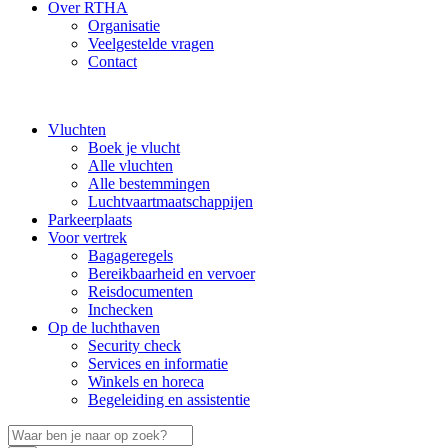
Over RTHA
Organisatie
Veelgestelde vragen
Contact
Vluchten
Boek je vlucht
Alle vluchten
Alle bestemmingen
Luchtvaartmaatschappijen
Parkeerplaats
Voor vertrek
Bagageregels
Bereikbaarheid en vervoer
Reisdocumenten
Inchecken
Op de luchthaven
Security check
Services en informatie
Winkels en horeca
Begeleiding en assistentie