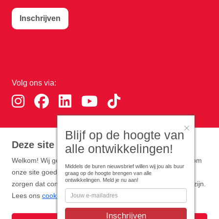
Inschrijven
Volg ons via:
Blijf op de hoogte van
Download de RTHA app:
Deze site gebruikt cookies
alle ontwikkelingen!
Welkom! Wij gebruiken functionele en analytische cookies om
Middels de buren nieuwsbrief willen wij jou als buur
onze site goed te laten werken. Optioneel zijn cookies die
graag op de hoogte brengen van alle
ontwikkelingen. Meld je nu aan!
zorgen dat content en advertenties zo persoonlijk mogelijk zijn.
Lees ons
cookiebeleid
.