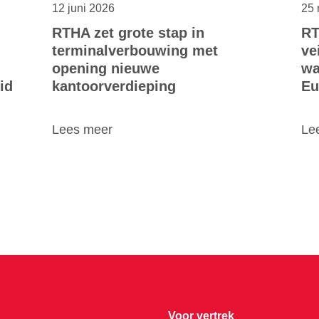
12 juni 2026
25 
RTHA zet grote stap in
RT
terminalverbouwing met
ve
opening nieuwe
wa
id
kantoorverdieping
Eu
Lees meer
Le
Voor vertrek