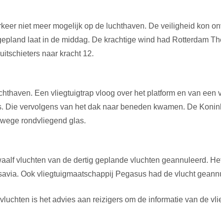
keer niet meer mogelijk op de luchthaven. De veiligheid kon 
epland laat in de middag. De krachtige wind had Rotterdam The
itschieters naar kracht 12.
chthaven. Een vliegtuigtrap vloog over het platform en van een
los. Die vervolgens van het dak naar beneden kwamen. De Koni
nwege rondvliegend glas.
alf vluchten van de dertig geplande vluchten geannuleerd. He
savia. Ook vliegtuigmaatschappij Pegasus had de vlucht geann
uchten is het advies aan reizigers om de informatie van de vli