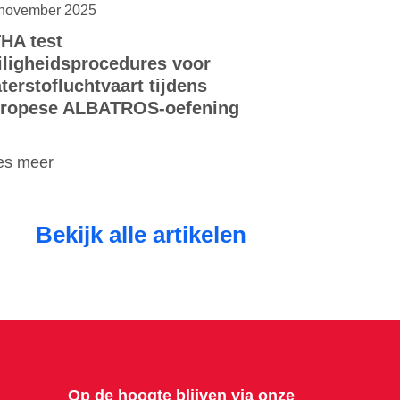
november 2025
HA test
iligheidsprocedures voor
terstofluchtvaart tijdens
ropese ALBATROS-oefening
es meer
Bekijk alle artikelen
Op de hoogte blijven via onze