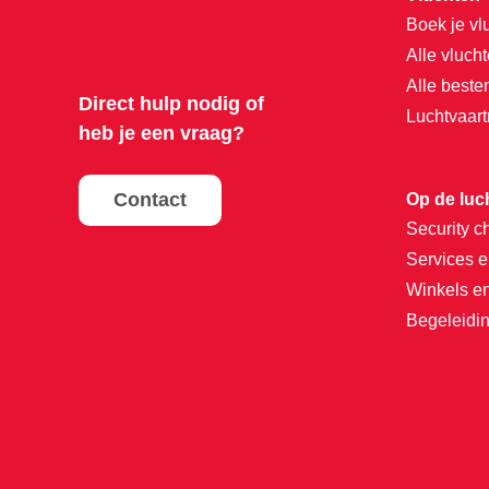
Boek je vl
Alle vluch
Alle best
Direct hulp nodig of
Luchtvaar
heb je een vraag?
Contact
Op de luc
Security c
Services e
Winkels e
Begeleidin