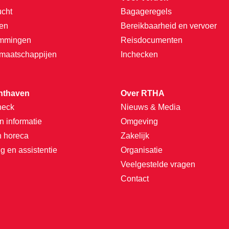
ucht
Bagageregels
ten
Bereikbaarheid en vervoer
emmingen
Reisdocumenten
tmaatschappijen
Inchecken
hthaven
Over RTHA
heck
Nieuws & Media
n informatie
Omgeving
n horeca
Zakelijk
g en assistentie
Organisatie
Veelgestelde vragen
Contact