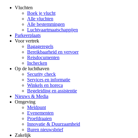
Vluchten
Boek je vlucht
Alle vluchten
Alle bestemmingen
Luchtvaartmaatschappijen
Parkeerplaats
Voor vertrek
Bagageregels
Bereikbaarheid en vervoer
Reisdocumenten
Inchecken
Op de luchthaven
Security check
Services en informatie
Winkels en horeca
Begeleiding en assistentie
Nieuws & Media
Omgeving
Meldpunt
Evenementen
Proefdraaien
Innovatie & Duurzaamheid
Buren nieuwsbrief
Zakelijk