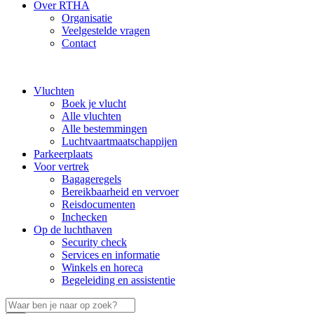
Over RTHA
Organisatie
Veelgestelde vragen
Contact
Vluchten
Boek je vlucht
Alle vluchten
Alle bestemmingen
Luchtvaartmaatschappijen
Parkeerplaats
Voor vertrek
Bagageregels
Bereikbaarheid en vervoer
Reisdocumenten
Inchecken
Op de luchthaven
Security check
Services en informatie
Winkels en horeca
Begeleiding en assistentie