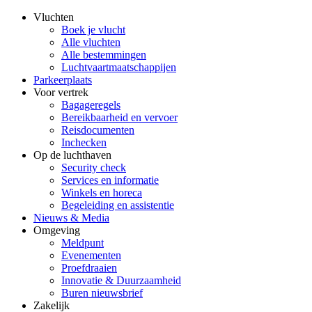
Vluchten
Boek je vlucht
Alle vluchten
Alle bestemmingen
Luchtvaartmaatschappijen
Parkeerplaats
Voor vertrek
Bagageregels
Bereikbaarheid en vervoer
Reisdocumenten
Inchecken
Op de luchthaven
Security check
Services en informatie
Winkels en horeca
Begeleiding en assistentie
Nieuws & Media
Omgeving
Meldpunt
Evenementen
Proefdraaien
Innovatie & Duurzaamheid
Buren nieuwsbrief
Zakelijk