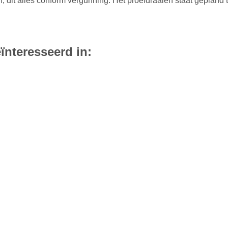
dit alles conform vergunning. Het proefdraaien staat gepland 
ïnteresseerd in: