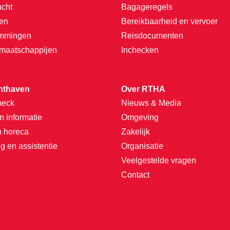
ucht
Bagageregels
ten
Bereikbaarheid en vervoer
emmingen
Reisdocumenten
tmaatschappijen
Inchecken
hthaven
Over RTHA
heck
Nieuws & Media
n informatie
Omgeving
n horeca
Zakelijk
g en assistentie
Organisatie
Veelgestelde vragen
Contact