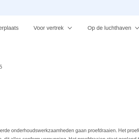
erplaats
Voor vertrek
Op de luchthaven
5
oerde onderhoudswerkzaamheden gaan proefdraaien. Het proefd