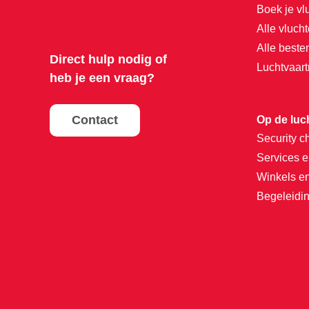
Boek je vl
Alle vluch
Alle best
Direct hulp nodig of
Luchtvaar
heb je een vraag?
Contact
Op de luc
Security c
Services e
Winkels e
Begeleidin