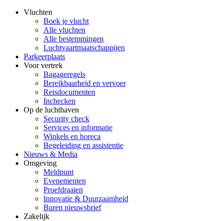
Vluchten
Boek je vlucht
Alle vluchten
Alle bestemmingen
Luchtvaartmaatschappijen
Parkeerplaats
Voor vertrek
Bagageregels
Bereikbaarheid en vervoer
Reisdocumenten
Inchecken
Op de luchthaven
Security check
Services en informatie
Winkels en horeca
Begeleiding en assistentie
Nieuws & Media
Omgeving
Meldpunt
Evenementen
Proefdraaien
Innovatie & Duurzaamheid
Buren nieuwsbrief
Zakelijk