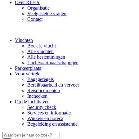
Over RTHA
Organisatie
Veelgestelde vragen
Contact
Vluchten
Boek je vlucht
Alle vluchten
Alle bestemmingen
Luchtvaartmaatschappijen
Parkeerplaats
Voor vertrek
Bagageregels
Bereikbaarheid en vervoer
Reisdocumenten
Inchecken
Op de luchthaven
Security check
Services en informatie
Winkels en horeca
Begeleiding en assistentie