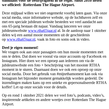
stimulans voor de bedrijvigheid in de regio. Sinds 2010 heten
we officieel: Rotterdam The Hague Airport.
Deze mijlpaal willen we niet ongemerkt voorbij laten gaan. Via onze
social media, onze informatieve website, op de luchthaven zelf en
met een speciale jubileum website besteden we veel aandacht aan
ons 65-jarig bestaan dit najaar. Vandaag lanceren we onze
jubileumwebsite
www.rtha65jaar.nl
al. In de aanloop naar 1 oktober
delen wij een aantal mooie momenten uit de geschiedenis
op
www.rtha65jaar.nl
, vaak in foto en soms ook in video.
Deel je eigen moment!
We vragen ook aan onze passagiers om hun mooie momenten met
ons te delen. Dat doen we vooral via onze accounts op Facebook en
Instagram. Hier doen we een oproep aan iedereen om via de
jubileumwebsite een foto + beschrijving van het mooiste RTHA
moment in te sturen. Daarnaast doen we ook een oproep op onze
social media. Door het gebruik van #mijnrthamoment kan ook via
Instagram het bijzonder moment gemakkelijk worden gedeeld. De
inzendingen maken kans op een unieke en gepersonaliseerde RTHA
koffer! Let op onze socials voor de details.
Op en rond 1 oktober 2021 delen we veel foto’s, podcasts, video’s,
inspirerende artikelen en andere weetjes over Rotterdam The Hague
Airport.