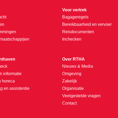
Voor vertrek
ucht
Bagageregels
ten
Bereikbaarheid en vervoer
emmingen
Reisdocumenten
tmaatschappijen
Inchecken
hthaven
Over RTHA
heck
Nieuws & Media
n informatie
Omgeving
n horeca
Zakelijk
g en assistentie
Organisatie
Veelgestelde vragen
Contact