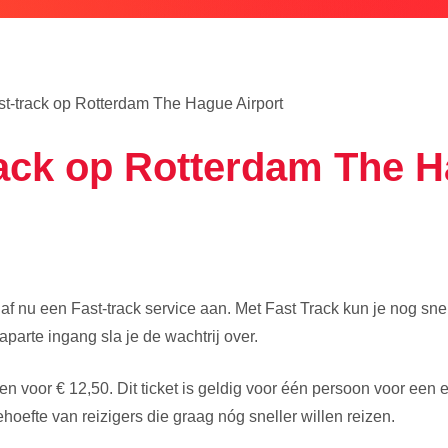
t-track op Rotterdam The Hague Airport
rack op Rotterdam The H
f nu een Fast-track service aan. Met Fast Track kun je nog snel
parte ingang sla je de wachtrij over.
pen voor € 12,50. Dit ticket is geldig voor één persoon voor een 
oefte van reizigers die graag nóg sneller willen reizen.