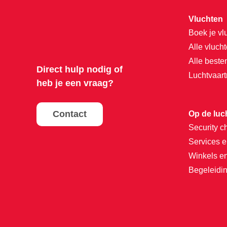
Vluchten
Boek je vl
Alle vluch
Alle best
Direct hulp nodig of
Luchtvaar
heb je een vraag?
Contact
Op de luc
Security c
Services e
Winkels e
Begeleidin