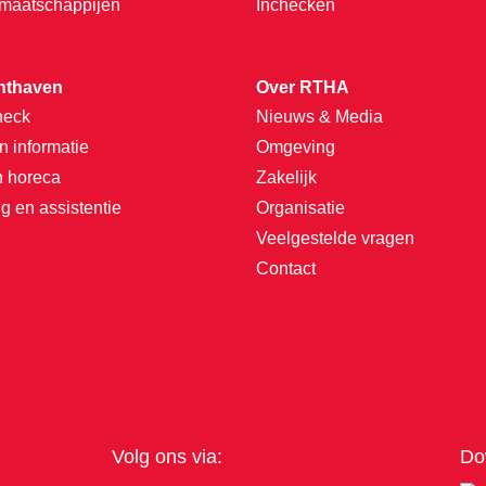
tmaatschappijen
Inchecken
hthaven
Over RTHA
heck
Nieuws & Media
n informatie
Omgeving
n horeca
Zakelijk
g en assistentie
Organisatie
Veelgestelde vragen
Contact
Volg ons via:
Do