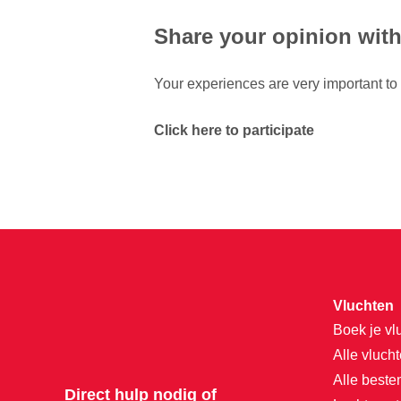
Share your opinion with
Your experiences are very important to 
Click here to participate
Vluchten
Boek je vl
Alle vluch
Alle best
Direct hulp nodig of