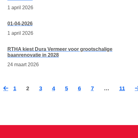
1 april 2026
01-04-2026
1 april 2026
RTHA kiest Dura Vermeer voor grootschalige
baanrenovatie in 2028
24 maart 2026
1
2
3
4
5
6
7
…
11
Vorige
Vo
pagina
pa