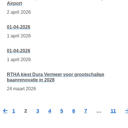
Airport
2 april 2026
01-04-2026
1 april 2026
01-04-2026
1 april 2026
RTHA kiest Dura Vermeer voor grootschalige
baanrenovatie in 2028
24 maart 2026
1
2
3
4
5
6
7
…
11
Vorige
Vo