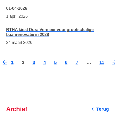
01-04-2026
1 april 2026
RTHA kiest Dura Vermeer voor grootschalige
baanrenovatie in 2028
24 maart 2026
1
2
3
4
5
6
7
…
11
Vorige
Vo
pagina
pa
Archief
Terug