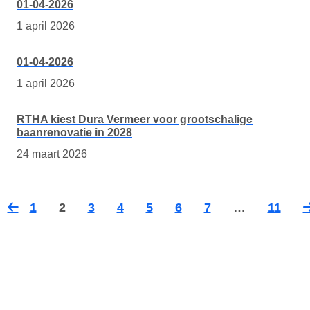
01-04-2026
1 april 2026
01-04-2026
1 april 2026
RTHA kiest Dura Vermeer voor grootschalige
baanrenovatie in 2028
24 maart 2026
1
2
3
4
5
6
7
…
11
Vorige
Vo
pagina
pa