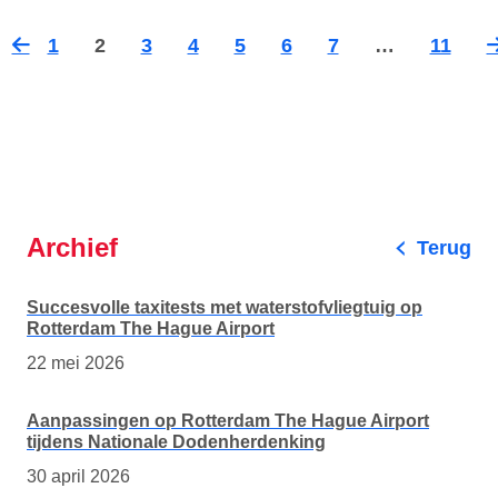
1
2
3
4
5
6
7
…
11
Vorige
Vo
pagina
pa
Archief
Terug
Succesvolle taxitests met waterstofvliegtuig op
Rotterdam The Hague Airport
22 mei 2026
Aanpassingen op Rotterdam The Hague Airport
tijdens Nationale Dodenherdenking
30 april 2026