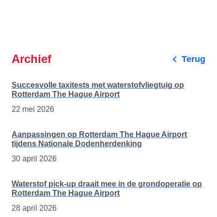
pagina
pa
Archief
Terug
Succesvolle taxitests met waterstofvliegtuig op
Rotterdam The Hague Airport
22 mei 2026
Aanpassingen op Rotterdam The Hague Airport
tijdens Nationale Dodenherdenking
30 april 2026
Waterstof pick-up draait mee in de grondoperatie op
Rotterdam The Hague Airport
28 april 2026