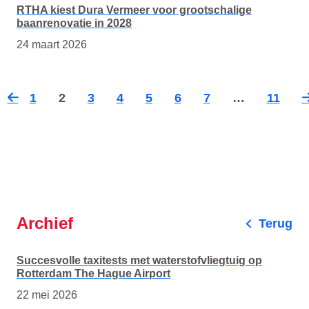
RTHA kiest Dura Vermeer voor grootschalige
baanrenovatie in 2028
24 maart 2026
1
2
3
4
5
6
7
…
11
Vorige
Vo
pagina
pa
Archief
Terug
Succesvolle taxitests met waterstofvliegtuig op
Rotterdam The Hague Airport
22 mei 2026