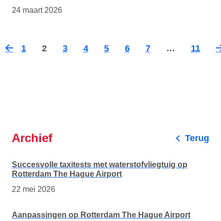
24 maart 2026
1
2
3
4
5
6
7
…
11
Vorige
Vo
pagina
pa
Archief
Terug
Succesvolle taxitests met waterstofvliegtuig op
Rotterdam The Hague Airport
22 mei 2026
Aanpassingen op Rotterdam The Hague Airport