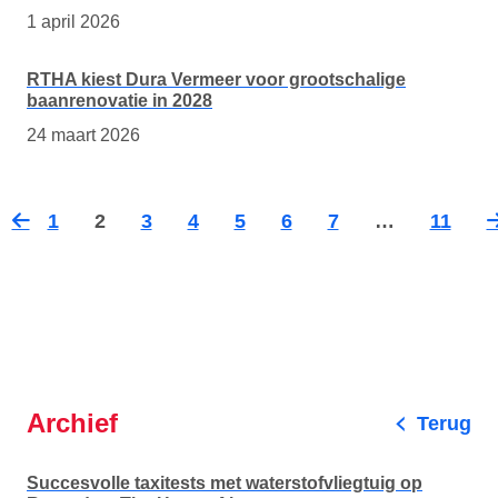
1 april 2026
RTHA kiest Dura Vermeer voor grootschalige
baanrenovatie in 2028
24 maart 2026
1
2
3
4
5
6
7
…
11
Vorige
Vo
pagina
pa
Archief
Terug
Succesvolle taxitests met waterstofvliegtuig op