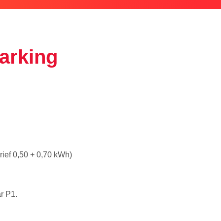
arking
arief 0,50 + 0,70 kWh)
r P1.