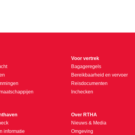
Voor vertrek
ucht
Bagageregels
ten
Bereikbaarheid en vervoer
emmingen
Reisdocumenten
tmaatschappijen
Inchecken
hthaven
Over RTHA
heck
Nieuws & Media
n informatie
Omgeving