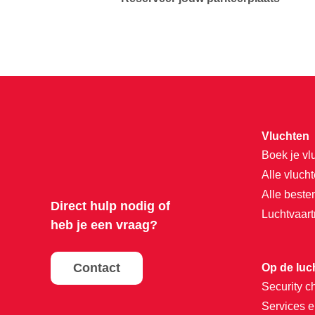
Vluchten
Boek je vl
Alle vluch
Alle best
Direct hulp nodig of
Luchtvaar
heb je een vraag?
Contact
Op de luc
Security c
Services e