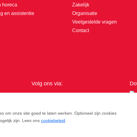
n horeca
Zakelijk
g en assistentie
Organisatie
Veelgestelde vragen
Contact
Volg ons via:
Do
es om onze site goed te laten werken. Optioneel zijn cookies
ogelijk zijn. Lees ons
cookiebeleid
.