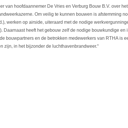
der van hoofdaannemer De Vries en Verburg Bouw B.V. over h
 brandweerkazerne. Om veilig te kunnen bouwen is afstemming nod
 e.d.), werken op airside, uiteraard met de nodige werkvergunni
. Daarnaast heeft het gebouw zelf de nodige bouwkundige en in
e bouwpartners en de betrokken medewerkers van RTHA is een 
zijn, in het bijzonder de luchthavenbrandweer.“