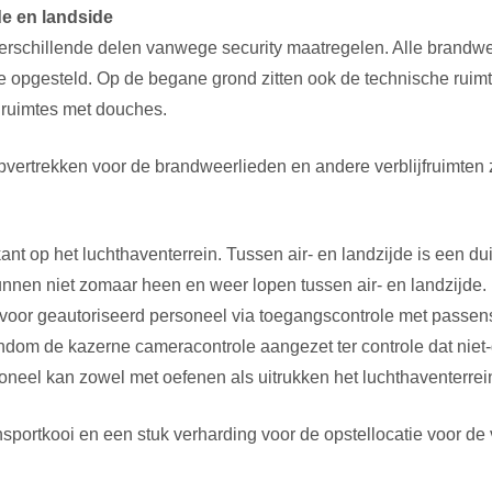
de en landside
schillende delen vanwege security maatregelen. Alle brandwe
e opgesteld. Op de begane grond zitten ook de technische ruimt
edruimtes met douches.
aapvertrekken voor de brandweerlieden en andere verblijfruimte
ant op het luchthaventerrein. Tussen air- en landzijde is een dui
nnen niet zomaar heen en weer lopen tussen air- en landzijde.
jk voor geautoriseerd personeel via toegangscontrole met passen
ndom de kazerne cameracontrole aangezet ter controle dat nie
eel kan zowel met oefenen als uitrukken het luchthaventerrein
sportkooi en een stuk verharding voor de opstellocatie voor de