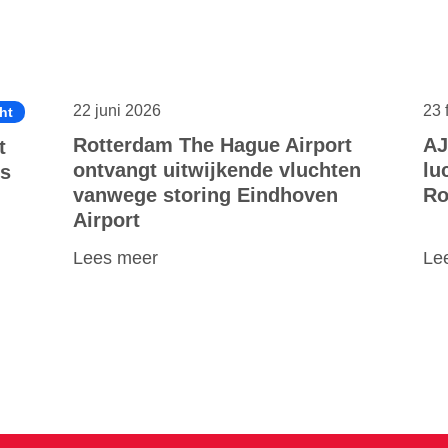
22 juni 2026
23 
ht
Rotterdam The Hague Airport
AJ
t
ontvangt uitwijkende vluchten
lu
is
vanwege storing Eindhoven
Ro
Airport
Lees meer
Le