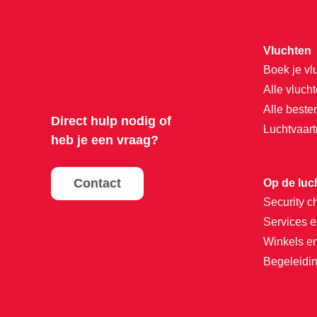
Vluchten
Boek je vl
Alle vluch
Alle best
Direct hulp nodig of
Luchtvaar
heb je een vraag?
Contact
Op de luc
Security c
Services e
Winkels e
Begeleidin