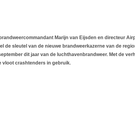
 brandweercommandant
Marijn
van
Eijsden
en
directeur Air
el
de
sleutel
van
de
nieuwe
brandweerkazerne
van
de
regi
september dit jaar van de luchthavenbrandweer. Met de ver
vloot crashtenders in gebruik.