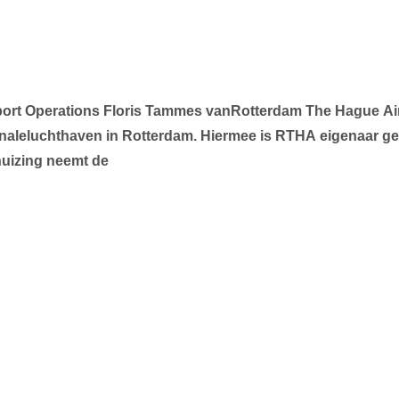
port Operations
Floris
Tammes
vanRotterdam
The
Hague
Ai
onaleluchthaven
in
Rotterdam. Hiermee
is
RTHA
eigenaar
ge
huizing neemt de