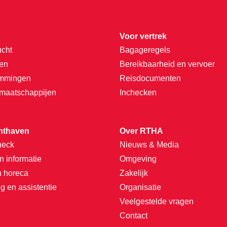
Voor vertrek
ucht
Bagageregels
ten
Bereikbaarheid en vervoer
emmingen
Reisdocumenten
tmaatschappijen
Inchecken
hthaven
Over RTHA
heck
Nieuws & Media
n informatie
Omgeving
n horeca
Zakelijk
g en assistentie
Organisatie
Veelgestelde vragen
Contact