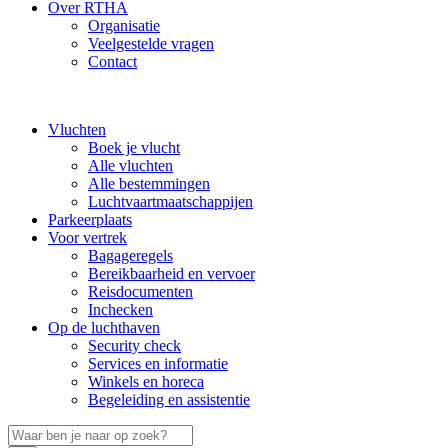
Over RTHA
Organisatie
Veelgestelde vragen
Contact
Vluchten
Boek je vlucht
Alle vluchten
Alle bestemmingen
Luchtvaartmaatschappijen
Parkeerplaats
Voor vertrek
Bagageregels
Bereikbaarheid en vervoer
Reisdocumenten
Inchecken
Op de luchthaven
Security check
Services en informatie
Winkels en horeca
Begeleiding en assistentie