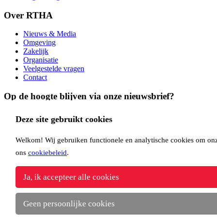
Over RTHA
Nieuws & Media
Omgeving
Zakelijk
Organisatie
Veelgestelde vragen
Contact
Op de hoogte blijven via onze nieuwsbrief?
Inschrijven
Deze site gebruikt cookies
Copyright Rotterdam Airport B.V. 2026
Privacy
Disclaimer
Cookies
Voorwaarden
Welkom! Wij gebruiken functionele en analytische cookies om onze 
Volg ons via:
ons
cookiebeleid
.
Ja, ik accepteer alle cookies
Geen persoonlijke cookies
Download de RTHA app: