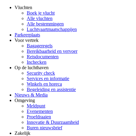
Vluchten
Boek je vlucht
Alle vluchten
Alle bestemmingen
Luchtvaartmaatschappijen
Parkeerplaats
Voor vertrek
Bagageregels
Bereikbaarheid en vervoer
Reisdocumenten
Inchecken
Op de luchthaven
Security check
Services en informatie
Winkels en horeca
Begeleiding en assistentie
Nieuws & Media
Omgeving
Meldpunt
Evenementen
Proefdraaien
Innovatie & Duurzaamheid
Buren nieuwsbrief
Zakelijk