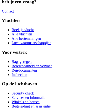
heb je een vraag?
Contact
Vluchten
Boek je vlucht
Alle vluchten
Alle bestemmingen
Luchtvaartmaatschappijen
Voor vertrek
Bagageregels
Bereikbaarheid en vervoer
Reisdocumenten
Inchecken
Op de luchthaven
Security check
Services en informatie
Winkels en horeca
Begeleiding en assistentie