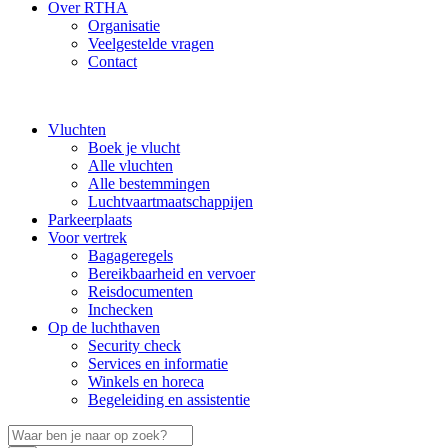
Over RTHA
Organisatie
Veelgestelde vragen
Contact
Vluchten
Boek je vlucht
Alle vluchten
Alle bestemmingen
Luchtvaartmaatschappijen
Parkeerplaats
Voor vertrek
Bagageregels
Bereikbaarheid en vervoer
Reisdocumenten
Inchecken
Op de luchthaven
Security check
Services en informatie
Winkels en horeca
Begeleiding en assistentie