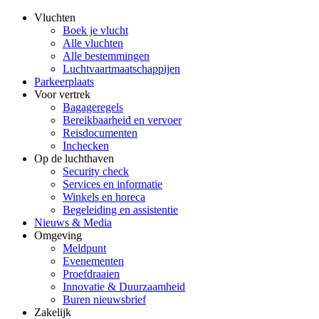
Vluchten
Boek je vlucht
Alle vluchten
Alle bestemmingen
Luchtvaartmaatschappijen
Parkeerplaats
Voor vertrek
Bagageregels
Bereikbaarheid en vervoer
Reisdocumenten
Inchecken
Op de luchthaven
Security check
Services en informatie
Winkels en horeca
Begeleiding en assistentie
Nieuws & Media
Omgeving
Meldpunt
Evenementen
Proefdraaien
Innovatie & Duurzaamheid
Buren nieuwsbrief
Zakelijk