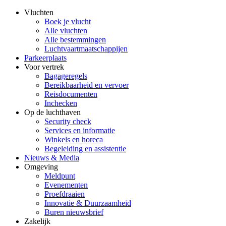
Vluchten
Boek je vlucht
Alle vluchten
Alle bestemmingen
Luchtvaartmaatschappijen
Parkeerplaats
Voor vertrek
Bagageregels
Bereikbaarheid en vervoer
Reisdocumenten
Inchecken
Op de luchthaven
Security check
Services en informatie
Winkels en horeca
Begeleiding en assistentie
Nieuws & Media
Omgeving
Meldpunt
Evenementen
Proefdraaien
Innovatie & Duurzaamheid
Buren nieuwsbrief
Zakelijk