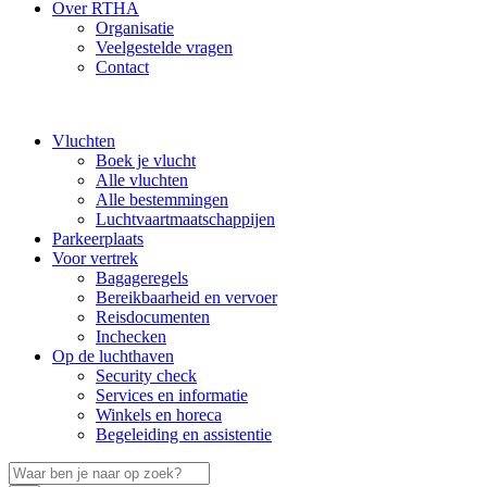
Over RTHA
Organisatie
Veelgestelde vragen
Contact
Vluchten
Boek je vlucht
Alle vluchten
Alle bestemmingen
Luchtvaartmaatschappijen
Parkeerplaats
Voor vertrek
Bagageregels
Bereikbaarheid en vervoer
Reisdocumenten
Inchecken
Op de luchthaven
Security check
Services en informatie
Winkels en horeca
Begeleiding en assistentie