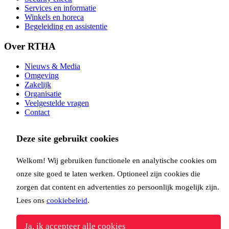
Services en informatie
Winkels en horeca
Begeleiding en assistentie
Over RTHA
Nieuws & Media
Omgeving
Zakelijk
Organisatie
Veelgestelde vragen
Contact
Op de hoogte blijven via onze nieuwsbrief?
Deze site gebruikt cookies
Inschrijven
Welkom! Wij gebruiken functionele en analytische cookies om
Copyright Rotterdam Airport B.V. 2026
Privacy
Disclaimer
Cookies
Voorwaarden
onze site goed te laten werken. Optioneel zijn cookies die
Volg ons via:
zorgen dat content en advertenties zo persoonlijk mogelijk zijn.
Lees ons
cookiebeleid
.
Ja, ik accepteer alle cookies