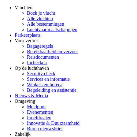
Vluchten
Boek je vlucht
Alle vluchten
Alle bestemmingen
Luchtvaartmaatschappijen
Parkeerplaats
Voor vertrek
Bagageregels
Bereikbaarheid en vervoer
Reisdocumenten
Inchecken
Op de luchthaven
Security check
Services en informatie
Winkels en horeca
Begeleiding en assistentie
Nieuws & Media
Omgeving
Meldpunt
Evenementen
Proefdraaien
Innovatie & Duurzaamheid
Buren nieuwsbrief
Zakelijk