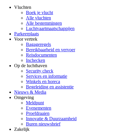
Vluchten
Boek je vlucht
Alle vluchten
Alle bestemmingen
Luchtvaartmaatschappijen
Parkeerplaats
Voor vertrek
Bagageregels
Bereikbaarheid en vervoer
Reisdocumenten
Inchecken
Op de luchthaven
Security check
Services en informatie
Winkels en horeca
Begeleiding en assistentie
Nieuws & Media
Omgeving
Meldpunt
Evenementen
Proefdraaien
Innovatie & Duurzaamheid
Buren nieuwsbrief
Zakelijk