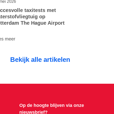
mei 2026
ccesvolle taxitests met
terstofvliegtuig op
tterdam The Hague Airport
es meer
Bekijk alle artikelen
Op de hoogte blijven via onze
nieuwsbrief?