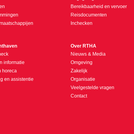
ten
Bereikbaarheid en vervoer
emmingen
Reisdocumenten
tmaatschappijen
Inchecken
hthaven
Over RTHA
heck
Nieuws & Media
n informatie
Omgeving
n horeca
Zakelijk
g en assistentie
Organisatie
Veelgestelde vragen
Contact