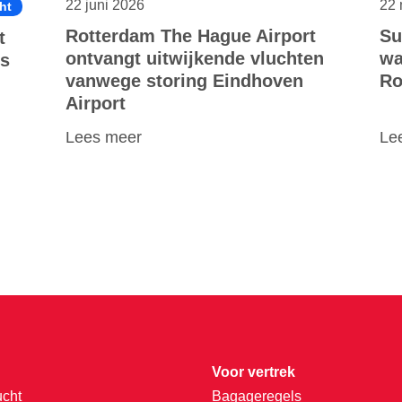
22 juni 2026
22 
ht
Rotterdam The Hague Airport
Su
t
ontvangt uitwijkende vluchten
wa
is
vanwege storing Eindhoven
Ro
Airport
Lees meer
Le
Voor vertrek
ucht
Bagageregels