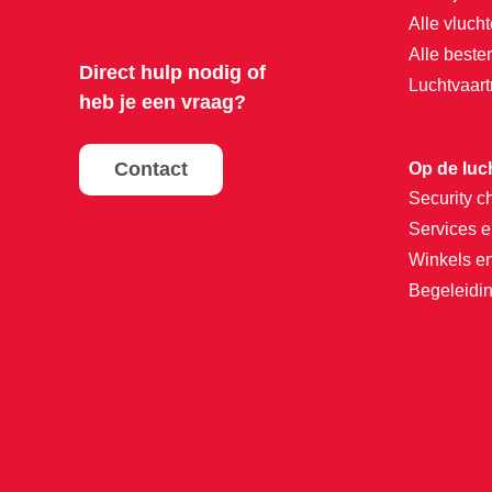
Alle vluch
Alle best
Direct hulp nodig of
Luchtvaar
heb je een vraag?
Contact
Op de luc
Security c
Services e
Winkels e
Begeleidin