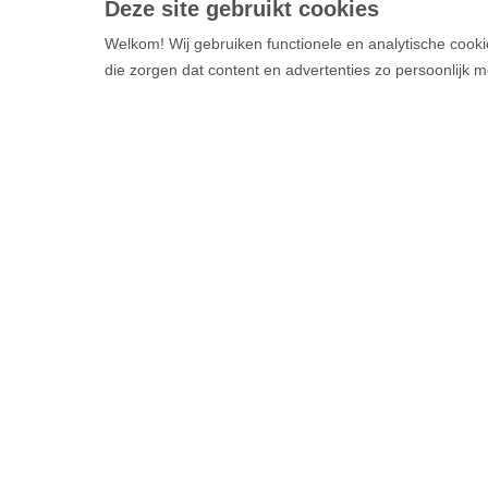
Deze site gebruikt cookies
Welkom! Wij gebruiken functionele en analytische cooki
die zorgen dat content en advertenties zo persoonlijk m
Vluchten
Boek je vl
Alle vluch
Alle best
Direct hulp nodig of
Luchtvaar
heb je een vraag?
Contact
Op de luc
Security c