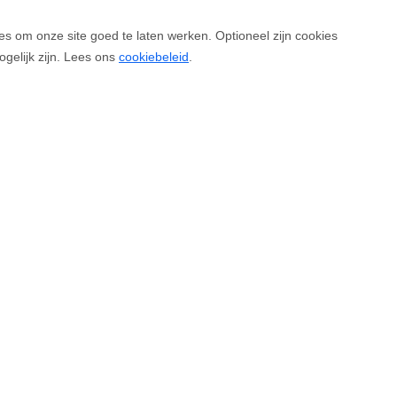
es om onze site goed te laten werken. Optioneel zijn cookies
ogelijk zijn. Lees ons
cookiebeleid
.
Voor vertrek
ucht
Bagageregels
ten
Bereikbaarheid en vervoer
emmingen
Reisdocumenten
tmaatschappijen
Inchecken
hthaven
Over RTHA
heck
Nieuws & Media