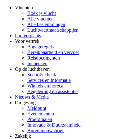
Vluchten
Boek je vlucht
Alle vluchten
Alle bestemmingen
Luchtvaartmaatschappijen
Parkeerplaats
Voor vertrek
Bagageregels
Bereikbaarheid en vervoer
Reisdocumenten
Inchecken
Op de luchthaven
Security check
Services en informatie
Winkels en horeca
Begeleiding en assistentie
Nieuws & Media
Omgeving
Meldpunt
Evenementen
Proefdraaien
Innovatie & Duurzaamheid
Buren nieuwsbrief
Zakelijk