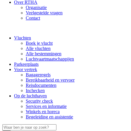
Over RTHA
Organisatie
Veelgestelde vragen
Contact
Vluchten
Boek je vlucht
Alle vluchten
Alle bestemmingen
Luchtvaartmaatschappijen
Parkeerplaats
Voor vertrek
Bagageregels
Bereikbaarheid en vervoer
Reisdocumenten
Inchecken
Op de luchthaven
Security check
Services en informatie
Winkels en horeca
Begeleiding en assistentie