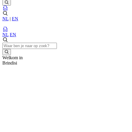
NL
|
EN
NL
EN
Welkom in
Brindisi