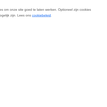
es om onze site goed te laten werken. Optioneel zijn cookies
ogelijk zijn. Lees ons
cookiebeleid
.
Voor vertrek
ucht
Bagageregels
ten
Bereikbaarheid en vervoer
emmingen
Reisdocumenten
tmaatschappijen
Inchecken
hthaven
Over RTHA
heck
Nieuws & Media