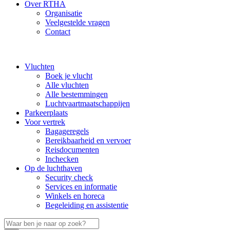
Over RTHA
Organisatie
Veelgestelde vragen
Contact
Vluchten
Boek je vlucht
Alle vluchten
Alle bestemmingen
Luchtvaartmaatschappijen
Parkeerplaats
Voor vertrek
Bagageregels
Bereikbaarheid en vervoer
Reisdocumenten
Inchecken
Op de luchthaven
Security check
Services en informatie
Winkels en horeca
Begeleiding en assistentie