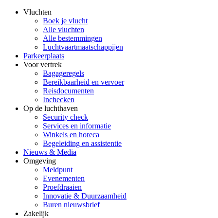
Vluchten
Boek je vlucht
Alle vluchten
Alle bestemmingen
Luchtvaartmaatschappijen
Parkeerplaats
Voor vertrek
Bagageregels
Bereikbaarheid en vervoer
Reisdocumenten
Inchecken
Op de luchthaven
Security check
Services en informatie
Winkels en horeca
Begeleiding en assistentie
Nieuws & Media
Omgeving
Meldpunt
Evenementen
Proefdraaien
Innovatie & Duurzaamheid
Buren nieuwsbrief
Zakelijk