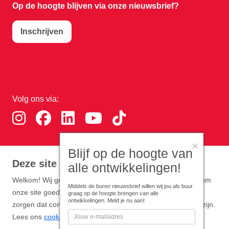
Op de hoogte blijven via onze nieuwsbrief?
Inschrijven
Volg ons via:
Blijf op de hoogte van
Download de RTHA app:
Deze site gebruikt cookies
alle ontwikkelingen!
Welkom! Wij gebruiken functionele en analytische cookies om
Middels de buren nieuwsbrief willen wij jou als buur
onze site goed te laten werken. Optioneel zijn cookies die
graag op de hoogte brengen van alle
ontwikkelingen. Meld je nu aan!
zorgen dat content en advertenties zo persoonlijk mogelijk zijn.
Lees ons
cookiebeleid
.