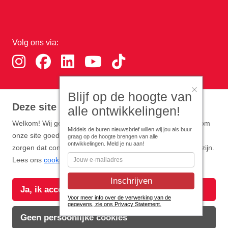
Volg ons via:
Blijf op de hoogte van
Download de RTHA app:
Deze site gebruikt cookies
alle ontwikkelingen!
Welkom! Wij gebruiken functionele en analytische cookies om
Middels de buren nieuwsbrief willen wij jou als buur
onze site goed te laten werken. Optioneel zijn cookies die
graag op de hoogte brengen van alle
ontwikkelingen. Meld je nu aan!
zorgen dat content en advertenties zo persoonlijk mogelijk zijn.
Lees ons
cookiebeleid
.
Copyright Rotterdam Airport B.V. 2026
Ja, ik accepteer alle cookies
Voor meer info over de verwerking van de
gegevens, zie ons Privacy Statement.
Privacy
Disclaimer
Cookies
Voorwaarden
Geen persoonlijke cookies