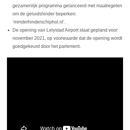
gezamenlijk programma gelanceerd met maatregelen
om de geluidshinder beperken:
‘minderhinderschiphol.nl’.
De opening van Lelystad Airport staat gepland voor
november 2021, op voorwaarde dat de opening wordt
goedgekeurd door het parlement.