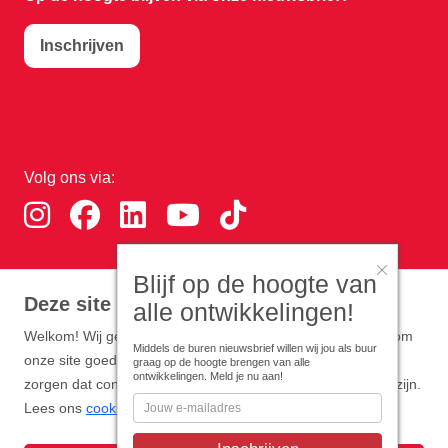
Inschrijven
Volg ons via:
Blijf op de hoogte van
Download de RTHA app:
Deze site gebruikt cookies
alle ontwikkelingen!
Welkom! Wij gebruiken functionele en analytische cookies om
Middels de buren nieuwsbrief willen wij jou als buur
onze site goed te laten werken. Optioneel zijn cookies die
graag op de hoogte brengen van alle
ontwikkelingen. Meld je nu aan!
zorgen dat content en advertenties zo persoonlijk mogelijk zijn.
Lees ons
cookiebeleid
.