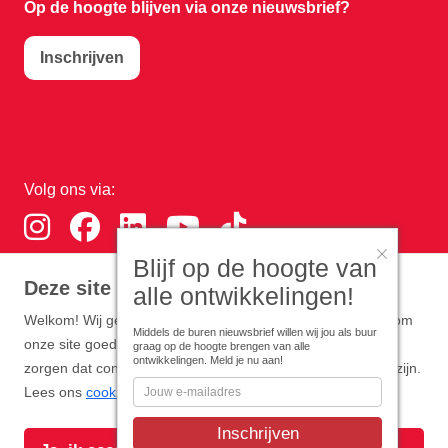
Op de hoogte blijven via onze nieuwsbrief?
Inschrijven
Volg ons via:
Blijf op de hoogte van
Deze site gebruikt cookies
alle ontwikkelingen!
Download de RTHA app:
Welkom! Wij gebruiken functionele en analytische cookies om
Middels de buren nieuwsbrief willen wij jou als buur
onze site goed te laten werken. Optioneel zijn cookies die
graag op de hoogte brengen van alle
ontwikkelingen. Meld je nu aan!
zorgen dat content en advertenties zo persoonlijk mogelijk zijn.
Lees ons
cookiebeleid
.
Copyright Rotterdam Airport B.V. 2026