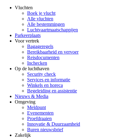
Vluchten
Boek je vlucht
Alle vluchten
Alle bestemmingen
Luchtvaartmaatschappijen
Parkeerplaats
Voor vertrek
Bagageregels
Bereikbaarheid en vervoer
Reisdocumenten
Inchecken
Op de luchthaven
Security check
Services en informatie
Winkels en horeca
Begeleiding en assistentie
Nieuws & Media
Omgeving
Meldpunt
Evenementen
Proefdraaien
Innovatie & Duurzaamheid
Buren nieuwsbrief
Zakelijk