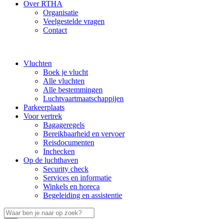
Over RTHA
Organisatie
Veelgestelde vragen
Contact
Vluchten
Boek je vlucht
Alle vluchten
Alle bestemmingen
Luchtvaartmaatschappijen
Parkeerplaats
Voor vertrek
Bagageregels
Bereikbaarheid en vervoer
Reisdocumenten
Inchecken
Op de luchthaven
Security check
Services en informatie
Winkels en horeca
Begeleiding en assistentie