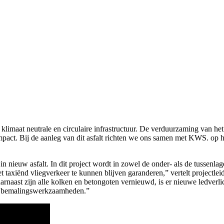
limaat neutrale en circulaire infrastructuur. De verduurzaming van het a
pact. Bij de aanleg van dit asfalt richten we ons samen met KWS. op 
in nieuw asfalt. In dit project wordt in zowel de onder- als de tussenl
axiënd vliegverkeer te kunnen blijven garanderen,” vertelt projectlei
aarnaast zijn alle kolken en betongoten vernieuwd, is er nieuwe ledv
 de bemalingswerkzaamheden.”