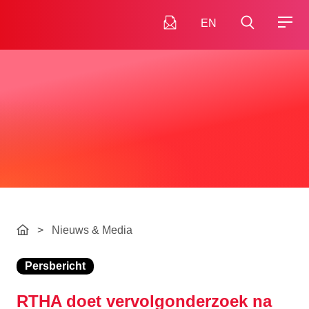
EN
>
Nieuws & Media
Persbericht
RTHA doet vervolgonderzoek na