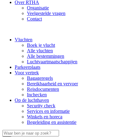
Over RTHA
Organisatie
Veelgestelde vragen
Contact
Vluchten
Boek je vlucht
Alle vluchten
Alle bestemmingen
Luchtvaartmaatschappijen
Parkeerplaats
Voor vertrek
Bagageregels
Bereikbaarheid en vervoer
Reisdocumenten
Inchecken
Op de luchthaven
Security check
Services en informatie
Winkels en horeca
Begeleiding en assistentie