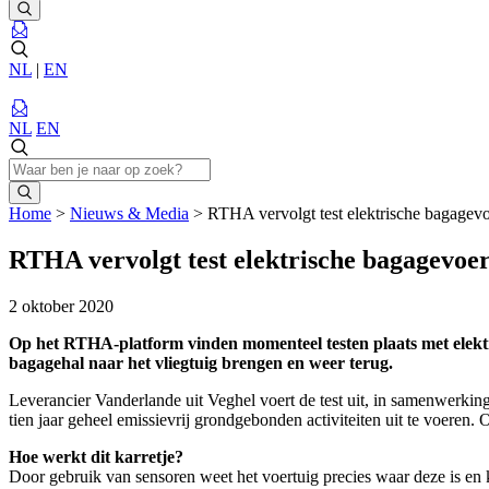
NL
|
EN
NL
EN
Home
>
Nieuws & Media
>
RTHA vervolgt test elektrische bagagevo
RTHA vervolgt test elektrische bagagevoe
2 oktober 2020
Op het RTHA-platform vinden momenteel testen plaats met elektri
bagagehal naar het vliegtuig brengen en weer terug.
Leverancier Vanderlande uit Veghel voert de test uit, in samenwerki
tien jaar geheel emissievrij grondgebonden activiteiten uit te voeren.
Hoe werkt dit karretje?
Door gebruik van sensoren weet het voertuig precies waar deze is en 