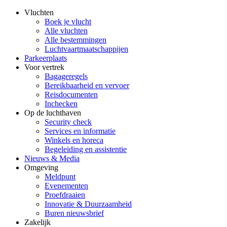
Vluchten
Boek je vlucht
Alle vluchten
Alle bestemmingen
Luchtvaartmaatschappijen
Parkeerplaats
Voor vertrek
Bagageregels
Bereikbaarheid en vervoer
Reisdocumenten
Inchecken
Op de luchthaven
Security check
Services en informatie
Winkels en horeca
Begeleiding en assistentie
Nieuws & Media
Omgeving
Meldpunt
Evenementen
Proefdraaien
Innovatie & Duurzaamheid
Buren nieuwsbrief
Zakelijk