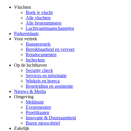
Vluchten
Boek je vlucht
Alle vluchten
Alle bestemmingen
Luchtvaartmaatschappijen
Parkeerplaats
Voor vertrek
Bagageregels
Bereikbaarheid en vervoer
Reisdocumenten
Inchecken
Op de luchthaven
Security check
Services en informatie
Winkels en horeca
Begeleiding en assistentie
Nieuws & Media
Omgeving
Meldpunt
Evenementen
Proefdraaien
Innovatie & Duurzaamheid
Buren nieuwsbrief
Zakelijk