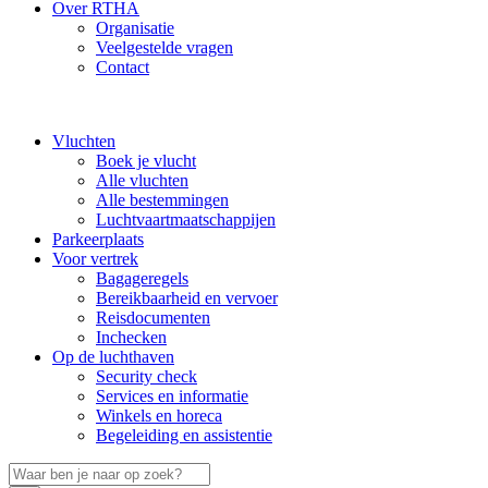
Over RTHA
Organisatie
Veelgestelde vragen
Contact
Vluchten
Boek je vlucht
Alle vluchten
Alle bestemmingen
Luchtvaartmaatschappijen
Parkeerplaats
Voor vertrek
Bagageregels
Bereikbaarheid en vervoer
Reisdocumenten
Inchecken
Op de luchthaven
Security check
Services en informatie
Winkels en horeca
Begeleiding en assistentie