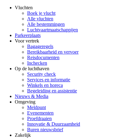
Vluchten
Boek je vlucht
Alle vluchten
Alle bestemmingen
Luchtvaartmaatschappijen
Parkeerplaats
Voor vertrek
Bagageregels
Bereikbaarheid en vervoer
Reisdocumenten
Inchecken
Op de luchthaven
Security check
Services en informatie
Winkels en horeca
Begeleiding en assistentie
Nieuws & Media
Omgeving
Meldpunt
Evenementen
Proefdraaien
Innovatie & Duurzaamheid
Buren nieuwsbrief
Zakelijk