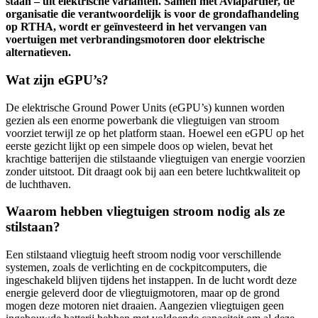
staan – uit elektrische varianten. Samen met Aviapartner, de
organisatie die verantwoordelijk is voor de grondafhandeling
op RTHA, wordt er geïnvesteerd in het vervangen van
voertuigen met verbrandingsmotoren door elektrische
alternatieven.
Wat zijn eGPU’s?
De elektrische Ground Power Units (eGPU’s) kunnen worden
gezien als een enorme powerbank die vliegtuigen van stroom
voorziet terwijl ze op het platform staan. Hoewel een eGPU op het
eerste gezicht lijkt op een simpele doos op wielen, bevat het
krachtige batterijen die stilstaande vliegtuigen van energie voorzien
zonder uitstoot. Dit draagt ook bij aan een betere luchtkwaliteit op
de luchthaven.
Waarom hebben vliegtuigen stroom nodig als ze
stilstaan?
Een stilstaand vliegtuig heeft stroom nodig voor verschillende
systemen, zoals de verlichting en de cockpitcomputers, die
ingeschakeld blijven tijdens het instappen. In de lucht wordt deze
energie geleverd door de vliegtuigmotoren, maar op de grond
mogen deze motoren niet draaien. Aangezien vliegtuigen geen