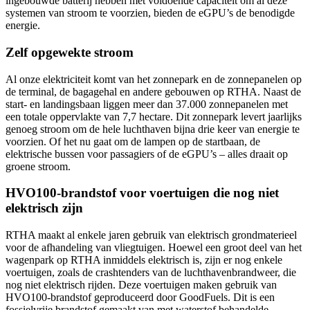
ingebouwde batterij hebben met voldoende capaciteit om al deze
systemen van stroom te voorzien, bieden de eGPU’s de benodigde
energie.
Zelf opgewekte stroom
Al onze elektriciteit komt van het zonnepark en de zonnepanelen op
de terminal, de bagagehal en andere gebouwen op RTHA. Naast de
start- en landingsbaan liggen meer dan 37.000 zonnepanelen met
een totale oppervlakte van 7,7 hectare. Dit zonnepark levert jaarlijks
genoeg stroom om de hele luchthaven bijna drie keer van energie te
voorzien. Of het nu gaat om de lampen op de startbaan, de
elektrische bussen voor passagiers of de eGPU’s – alles draait op
groene stroom.
HVO100-brandstof voor voertuigen die nog niet
elektrisch zijn
RTHA maakt al enkele jaren gebruik van elektrisch grondmaterieel
voor de afhandeling van vliegtuigen. Hoewel een groot deel van het
wagenpark op RTHA inmiddels elektrisch is, zijn er nog enkele
voertuigen, zoals de crashtenders van de luchthavenbrandweer, die
nog niet elektrisch rijden. Deze voertuigen maken gebruik van
HVO100-brandstof geproduceerd door GoodFuels. Dit is een
fossielvrije brandstof gemaakt van met waterstof behandelde