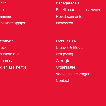
ucht
Bagageregels
ten
Bereikbaarheid en vervoer
emmingen
Reisdocumenten
tmaatschappijen
Inchecken
hthaven
Over RTHA
heck
Nieuws & Media
n informatie
Omgeving
n horeca
Zakelijk
g en assistentie
Organisatie
Veelgestelde vragen
Contact