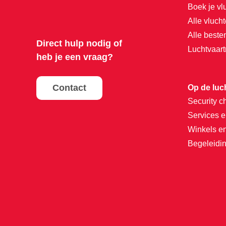
Boek je vl
Alle vluch
Alle best
Direct hulp nodig of
Luchtvaar
heb je een vraag?
Contact
Op de luc
Security c
Services e
Winkels e
Begeleidin