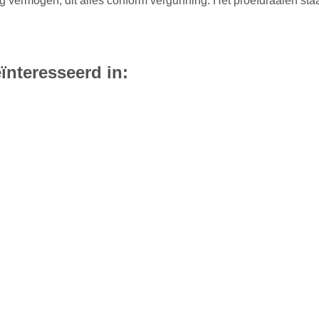
 vermogen, dit alles conform vergunning. Het proefdraaien staa
ïnteresseerd in: