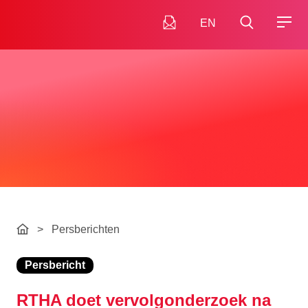
EN
>
Persberichten
Persbericht
RTHA doet vervolgonderzoek na